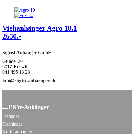
Viehanhänger Agro 10.1
2650.-
Sigrist Anhänger GmbH
Grindel 20
6017
Ruswil
041 495 13 28
info@sigrist-anhaenger.ch
PKW-Anhänger
Tieflader
Hochlader
Kofferanhänger