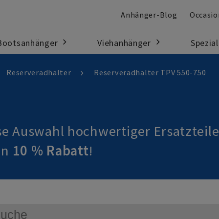
Anhänger-Blog
Occasi
Bootsanhänger
Viehanhänger
Spezial
>
>
Reserveradhalter
Reserveradhalter TPV 550-750
se Auswahl hochwertiger Ersatzteile
on
10 % Rabatt
!