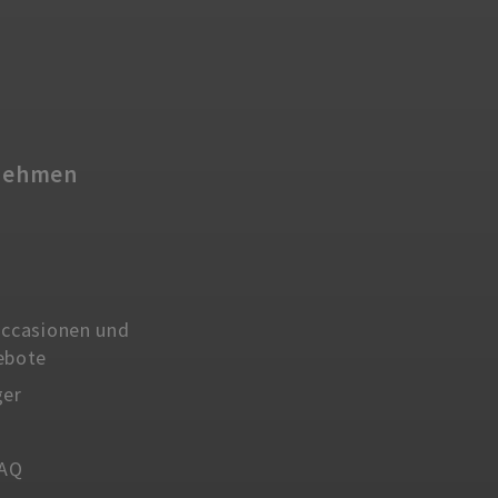
nehmen
ccasionen und
ebote
ger
FAQ