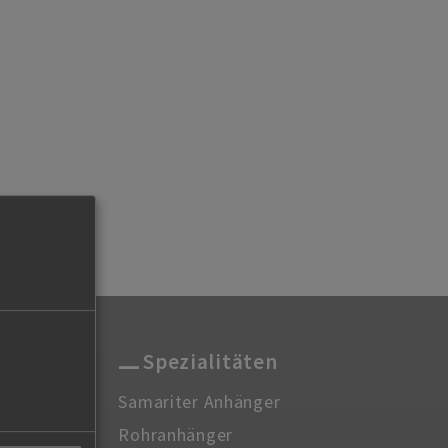
enger.ch
Spezialitäten
Samariter Anhänger
Rohranhänger