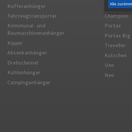
Alle zustim
Kofferanhänger
Duo
Fahrzeugtransporter
Champion
Kommunal- und
Portax
Baumaschinenanhänger
Portax Big
Kipper
Traveller
Absenkanhänger
Kutschen
Drehschemel
Uno
Kühlanhänger
Neo
Campinganhänger