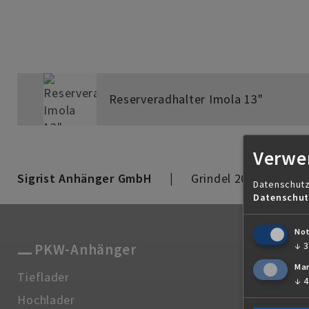
Reserveradhalter Imola 13"
Verwe
Sigrist Anhänger GmbH
Grindel 20
601
Datenschutz
Datenschut
No
↓
PKW-Anhänger
Pferd
Mar
Tieflader
Comfort
↓
Hochlader
Master