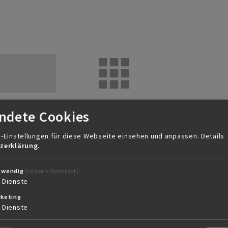
ndete Cookies
7
Ruswil
041 495 13 28
info@sigrist-anha
-Einstellungen für diese Webseite einsehen und anpassen.
Details
zerklärung
.
twendig
(immer erforderlich)
3
Dienste
eanhänger
Bootsanhänger
keting
Motorboote
4
Dienste
Segelboote