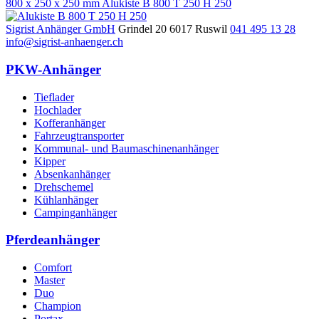
800 x 250 x 250 mm
Alukiste B 800 T 250 H 250
Sigrist Anhänger GmbH
Grindel 20
6017
Ruswil
041 495 13 28
info@sigrist-anhaenger.ch
PKW-Anhänger
Tieflader
Hochlader
Kofferanhänger
Fahrzeugtransporter
Kommunal- und Baumaschinenanhänger
Kipper
Absenkanhänger
Drehschemel
Kühlanhänger
Campinganhänger
Pferdeanhänger
Comfort
Master
Duo
Champion
Portax