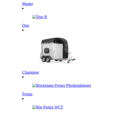
Master
Duo
Champion
Portax