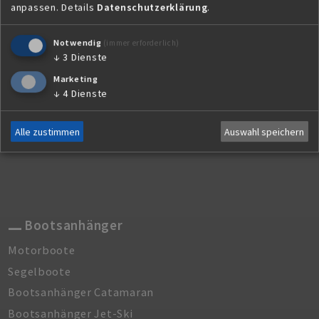
anpassen.
Details
Datenschutzerklärung
.
Champion
Portax
Notwendig
(immer erforderlich)
Portax Big
↓
3
Dienste
Traveller
Marketing
Kutschen
↓
4
Dienste
Uno
Alle zustimmen
Auswahl speichern
Neo
Bootsanhänger
Motorboote
Segelboote
Bootsanhänger Catamaran
Bootsanhänger Jet-Ski