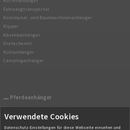
Kofferanhänger
Fahrzeugtransporter
Kommunal- und Baumaschinenanhänger
Kipper
Absenkanhänger
Drehschemel
Kühlanhänger
Campinganhänger
Pferdeanhänger
Comfort
Verwendete Cookies
Master
Duo
Datenschutz-Einstellungen für diese Webseite einsehen und