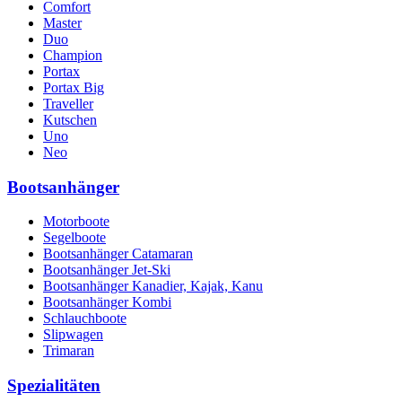
Comfort
Master
Duo
Champion
Portax
Portax Big
Traveller
Kutschen
Uno
Neo
Bootsanhänger
Motorboote
Segelboote
Bootsanhänger Catamaran
Bootsanhänger Jet-Ski
Bootsanhänger Kanadier, Kajak, Kanu
Bootsanhänger Kombi
Schlauchboote
Slipwagen
Trimaran
Spezialitäten