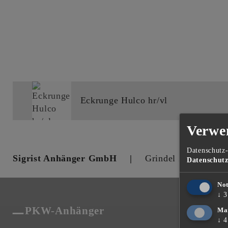
Eckrunge Hulco hr/vl
Verwe
Datenschutz-
Sigrist Anhänger GmbH
Grindel 20
60
Datenschut
No
↓
3
PKW-Anhänger
Pferde
Ma
↓
4