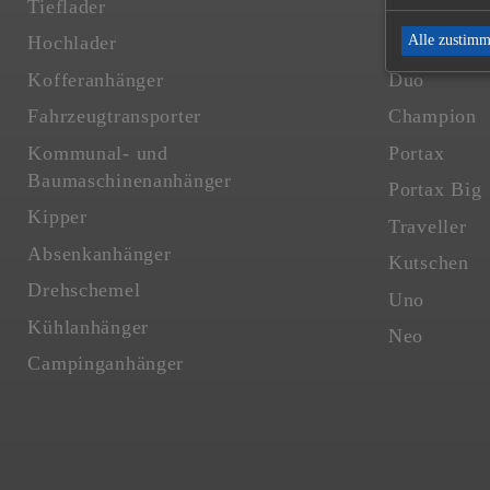
Tieflader
Comfort
Alle zustim
Hochlader
Master
Kofferanhänger
Duo
Fahrzeugtransporter
Champion
Kommunal- und
Portax
Baumaschinenanhänger
Portax Big
Kipper
Traveller
Absenkanhänger
Kutschen
Drehschemel
Uno
Kühlanhänger
Neo
Campinganhänger