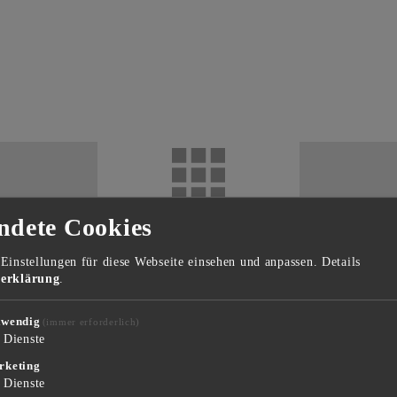
ndete Cookies
Einstellungen für diese Webseite einsehen und anpassen.
Details
17
Ruswil
041 495 13 28
info@sigrist-anh
zerklärung
.
twendig
(immer erforderlich)
Dienste
anhänger
Bootsanhänger
rketing
Dienste